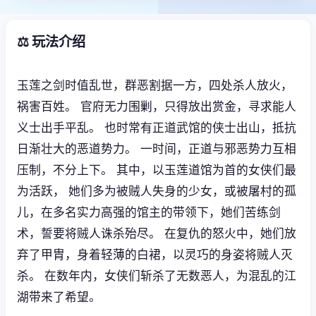
⚖️ 玩法介绍
玉莲之剑时值乱世，群恶割据一方，四处杀人放火，
祸害百姓。 官府无力围剿，只得放出赏金，寻求能人
义士出手平乱。 也时常有正道武馆的侠士出山，抵抗
日渐壮大的恶道势力。 一时间，正道与邪恶势力互相
压制，不分上下。 其中，以玉莲道馆为首的女侠们最
为活跃， 她们多为被贼人失身的少女，或被屠村的孤
儿，在多名实力高强的馆主的带领下，她们苦练剑
术，誓要将贼人诛杀殆尽。 在复仇的怒火中，她们放
弃了甲胄，身着轻薄的白裙，以灵巧的身姿将贼人灭
杀。 在数年内，女侠们斩杀了无数恶人，为混乱的江
湖带来了希望。