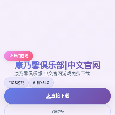
🎶 热门游戏
康乃馨俱乐部|中文官网
康乃馨俱乐部|中文官网游戏免费下载
#IOS游戏
#神作SLG
直接下载
了解更多