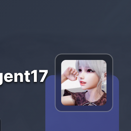
ent17