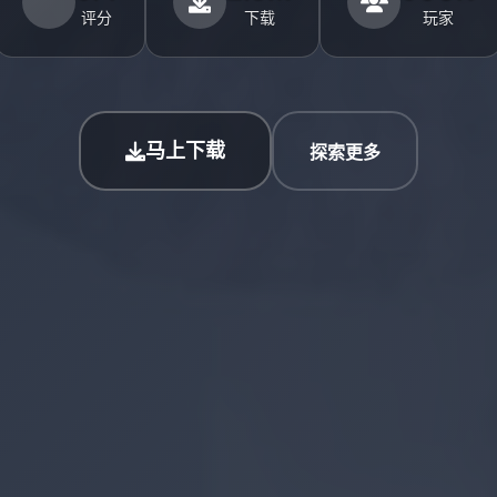
评分
下载
玩家
马上下载
探索更多