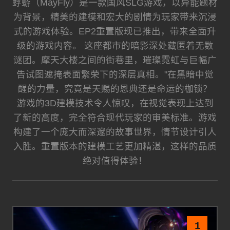
蜉蝣（MayFly）是一款国风SLG游戏，以异能题材
为背景，精美的建模和宏大的剧情为玩家带来沉浸
式的游戏体验。EP2重置版现已推出，带来全面升
级的游戏内容。 这座都市的暗影深处藏匿着无数
谜团。摩天大楼之间的街巷里，璀璨霓虹与巨幅广
告试图遮掩表面繁荣下的深层真相。"在黑暗中觉
醒的力量，究竟是天赐的恩典还是命运的枷锁？
游戏的3D建模技术令人惊叹，在视觉表现上达到
了新的高度，完全符合现代玩家的审美标准。游戏
构建了一个庞大而深邃的故事世界，情节设计引人
入胜。重置版本的建模工艺更加精湛，这样的品质
绝对值得体验！
1