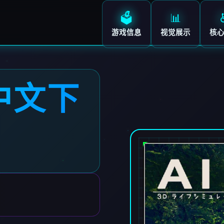
🗳️
📊
游戏信息
视觉展示
核
中文下