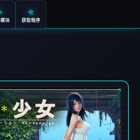
♿
🛸
心模块
获取程序