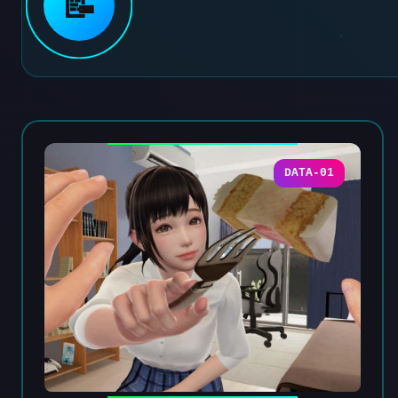
📝
DATA-01