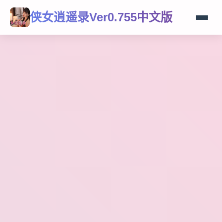
侠女逍遥录Ver0.755中文版