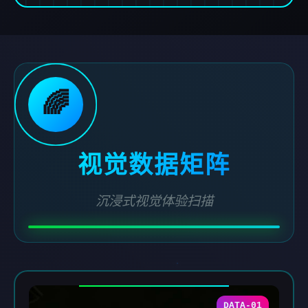
🌈
视觉数据矩阵
沉浸式视觉体验扫描
DATA-01