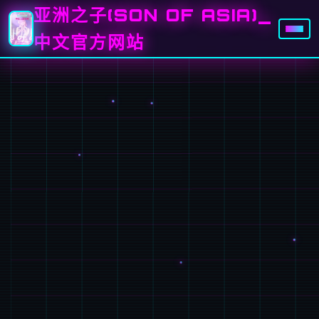
亚洲之子(SON OF ASIA)_
中文官方网站