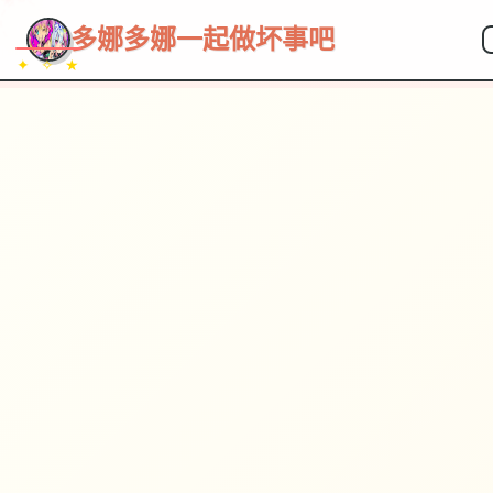
多娜多娜一起做坏事吧
✦ ✧ ★