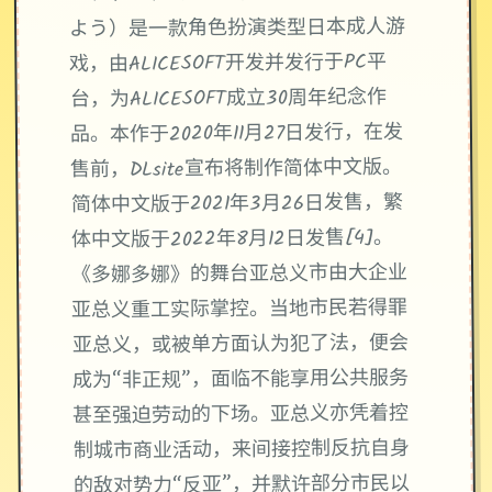
よう）是一款角色扮演类型日本成人游
戏，由ALICESOFT开发并发行于PC平
台，为ALICESOFT成立30周年纪念作
品。本作于2020年11月27日发行，在发
售前，DLsite宣布将制作简体中文版。
简体中文版于2021年3月26日发售，繁
体中文版于2022年8月12日发售[4]。
《多娜多娜》的舞台亚总义市由大企业
亚总义重工实际掌控。当地市民若得罪
亚总义，或被单方面认为犯了法，便会
成为“非正规”，面临不能享用公共服务
甚至强迫劳动的下场。亚总义亦凭着控
制城市商业活动，来间接控制反抗自身
的敌对势力“反亚”，并默许部分市民以