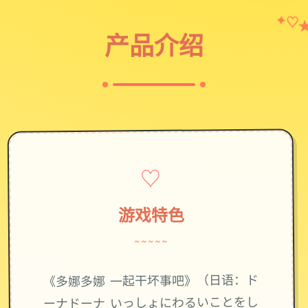
♡
✦
产品介绍
♡
游戏特色
~~~~~
《多娜多娜 一起干坏事吧》（日语：ド
ーナドーナ いっしょにわるいことをし