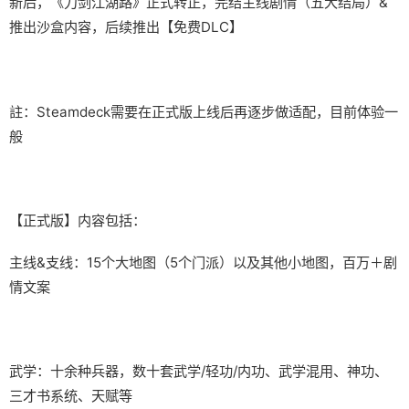
新后，《刀剑江湖路》正式转正，完结主线剧情（五大结局）&
推出沙盒内容，后续推出【免费DLC】
註：Steamdeck需要在正式版上线后再逐步做适配，目前体验一
般
【正式版】内容包括：
主线&支线：15个大地图（5个门派）以及其他小地图，百万＋剧
情文案
武学：十余种兵器，数十套武学/轻功/内功、武学混用、神功、
三才书系统、天赋等