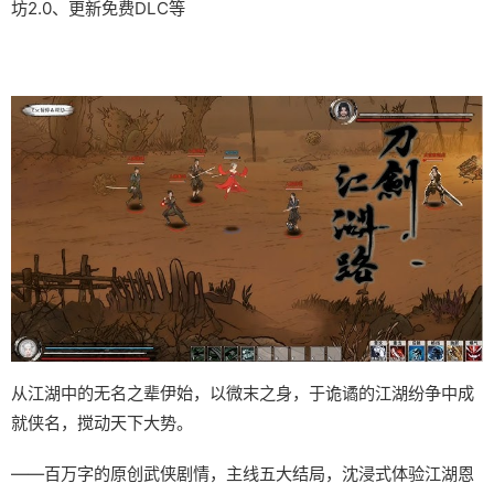
坊2.0、更新免费DLC等
从江湖中的无名之辈伊始，以微末之身，于诡谲的江湖纷争中成
就侠名，搅动天下大势。
——百万字的原创武侠剧情，主线五大结局，沈浸式体验江湖恩