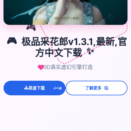

🎮
🎮
极品采花郎v1.3.1,最新,官
方中文下载
✨
3D真实虚幻引擎打造
💫
🤔
高速下载
了解更多
✨
⭐