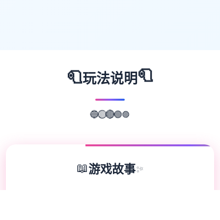
🧻
🧻
玩法说明
🟣
🔵
🟢
🟡
🔴
📖
游戏故事
✨
极品采花郎这是一款由[Salamander
Interactive]开发商在2号上架steam平台 游