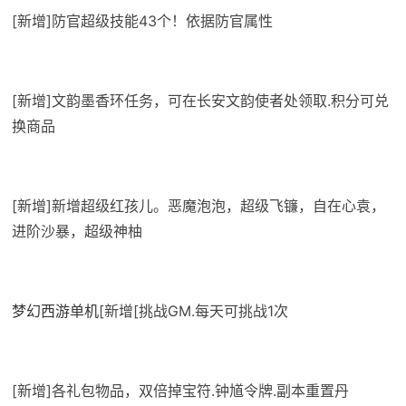
[新增]防官超级技能43个！依据防官属性
[新增]文韵墨香环任务，可在长安文韵使者处领取.积分可兑
换商品
[新增]新增超级红孩儿。恶魔泡泡，超级飞镰，自在心袁，
进阶沙暴，超级神柚
梦幻西游单机
[新增[挑战GM.每天可挑战1次
[新增]各礼包物品，双倍掉宝符.钟馗令牌.副本重置丹