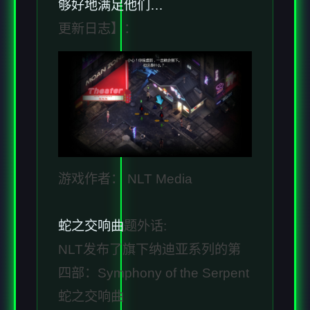
够好地满足他们…
更新日志】：
游戏作者： NLT Media
蛇之交响曲
题外话:
NLT发布了旗下纳迪亚系列的第
四部：Symphony of the Serpent
蛇之交响曲