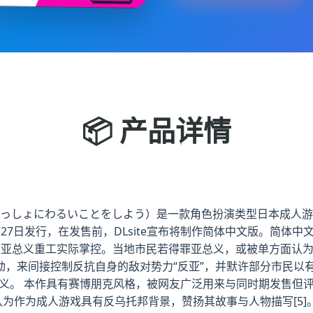
📦 产品详情
っしょにわるいことをしよう）是一款角色扮演类型日本成人游戏，由
11月27日发行，在发售前，DLsite宣布将制作简体中文版。简体中文
大企业亚总义重工实际掌控。当地市民若得罪亚总义，或被单方面认
，来间接控制反抗自身的敌对势力“反亚”，并默许部分市民以
义。 本作具有赛博朋克风格，被网友广泛用来与同时期发售但评
认为作为成人游戏具有反乌托邦背景，赞扬其故事与人物描写[5