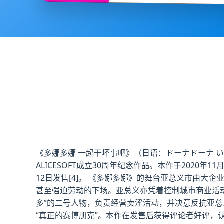
《多娜多娜 一起干坏事吧》（日语：ドーナドーナ い
ALICESOFT成立30周年纪念作品。本作于2020年
12日发售[4]。 《多娜多娜》的舞台亚总义市由
甚至强迫劳动的下场。亚总义亦凭着控制城市商业活动
多”的二号人物，负责经营卖淫活动，并决意反抗亚总
“真正的赛博朋克”。本作在发售后获得评论者好评，