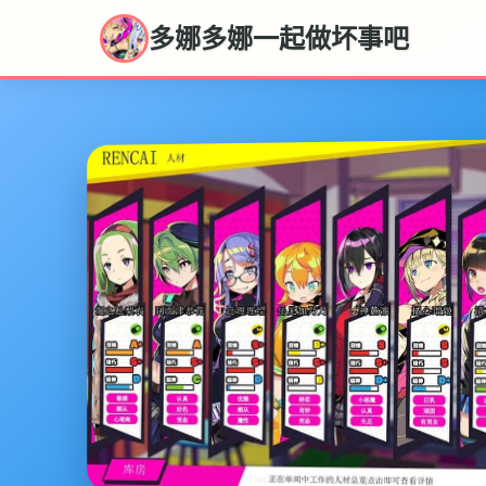
多娜多娜一起做坏事吧