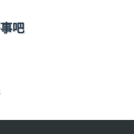
坏事吧
戏