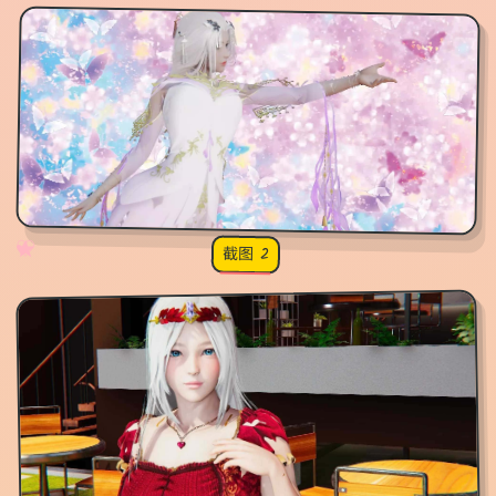
✧
♡
★
♥
截图 2