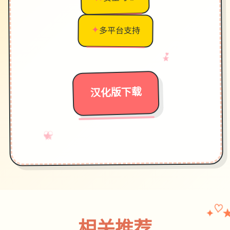
✦
多平台支持
♥
→
★
汉化版下载
♡
★
→
✧
✦
♥
♡
✦
相关推荐