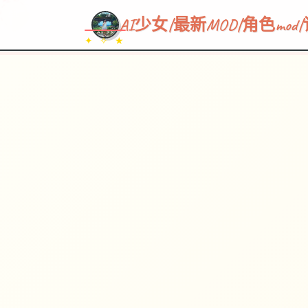
~~~
★
♡
✦
✧
♥
~
→
↗
AI少女|最新MOD|角色mo
✦ ✧ ★