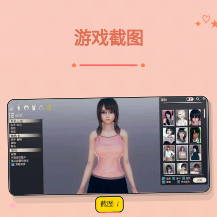
♡
✦
游戏截图
截图 1
♡
★
✧
♥