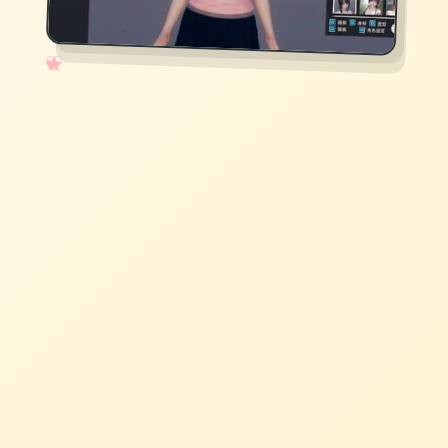
✧
♡
★
♥