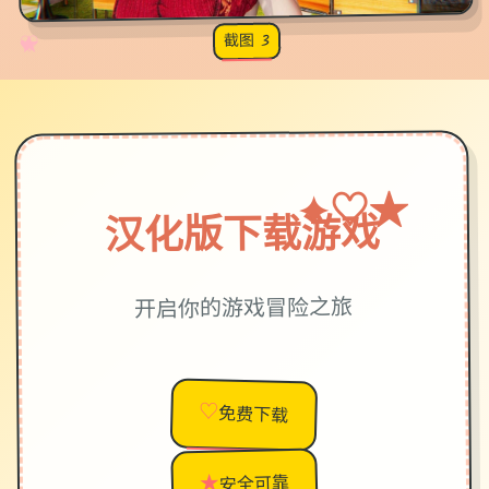
截图 3
♡
★
✧
♥
★
♡
✦
汉化版下载游戏
开启你的游戏冒险之旅
♡
免费下载
★
安全可靠