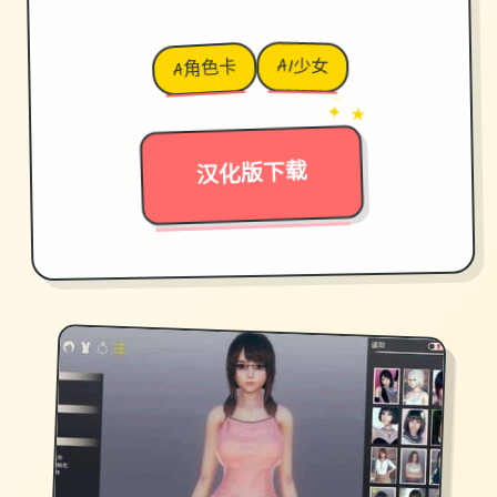
AI少女
A角色卡
→
✦ ★
汉化版下载