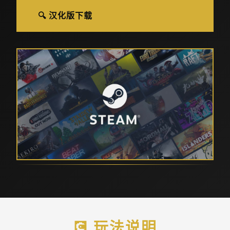
🔍 汉化版下载
💽 玩法说明