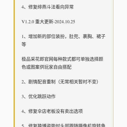
4、修复绯燕斗法看向异常
V1.2.0 重大更新-2024.10.25
1、增加新的部位装扮，肚兜、裹胸、裙子
等
极品采花郎官网每种款式都可单独选择颜
色或图案供玩家自由搭配
2、剧情配音重制（无常相关暂时不变）
3、优化跳跃动作
4、修复伞店老板没有卖出选项
5、修复猿博姿势时头部跟随摄像机旋转角