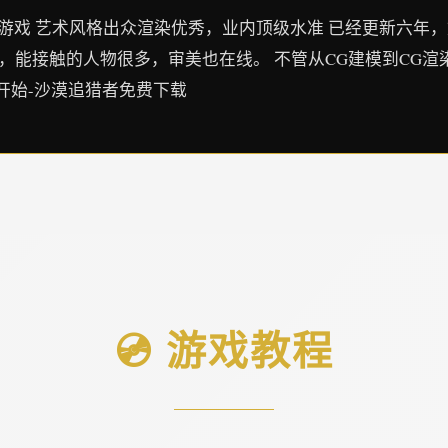
的游戏 艺术风格出众渲染优秀，业内顶级水准 已经更新六年，
，能接触的人物很多，审美也在线。 不管从CG建模到CG渲
开始-沙漠追猎者免费下载
💿 游戏教程