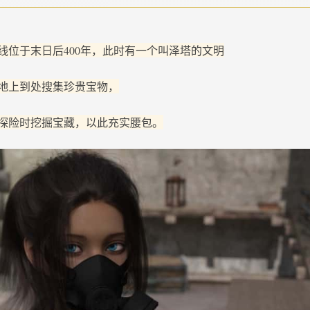
线位于末日后400年，此时有一个叫泽塔的文明
地上到处搜集珍贵宝物，
探险时挖掘宝藏，以此充实腰包。