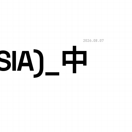
2026.08.07
SIA)_中