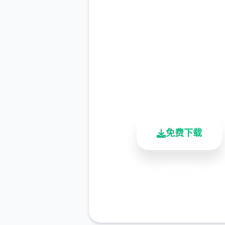
中文版下载 illusio
中国|指定唯一中
完整版游戏，免费体验
2.3M+
4.9/5
900K
总下载量
用户评分
活跃用户
免费下载
安全下载
高速安装
完全
客服支持