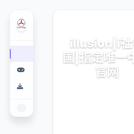
🩹 热门推荐
illusion|i
国|指定唯一
官网
illusion|i社中国|指定唯一
戏免费下载
9.4
2.3M
评分
下载