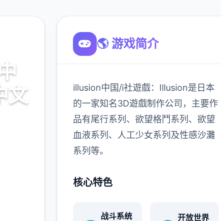
🌎 游戏简介
社中
illusion中国/i社遊戲：Illusion是日本
中文
的一家知名3D遊戲制作公司，主要作
品有尾行系列、欲望格鬥系列、欲望
血液系列、人工少女系列及性感沙灘
中文官网游
系列等。
核心特色
900K
玩家
战斗系统
开放世界