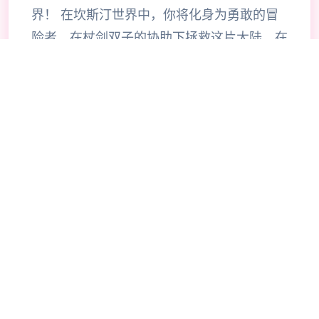
界！ 在坎斯汀世界中，你将化身为勇敢的冒
险者，在杖剑双子的协助下拯救这片大陆。在
这里，你将拨开层层迷雾，发现散落各地的珍
稀宝物，体验自由探索的异世界冒险。 超过
200种技能自由搭配，打造专属于你的战斗风
格。当然，旅途中你也会邂逅来自各地的伙
伴，与他们并肩作战，共同挑战神秘的圣兽。
《杖剑传说》是一款怪轻松的异世界冒险手
游。 在这里，你将作为冒险者，去自由探索
坎斯汀世界的每一个角落。 你将会在这里拨
开地图迷雾，寻得掉落在各地的珍稀宝物，体
验轻松爽快的异世界之旅。当然，在旅途的过
程中，你还会邂逅各色伙伴，与他们并肩作
战，共同挑战神秘的圣兽。 快来开启一场超