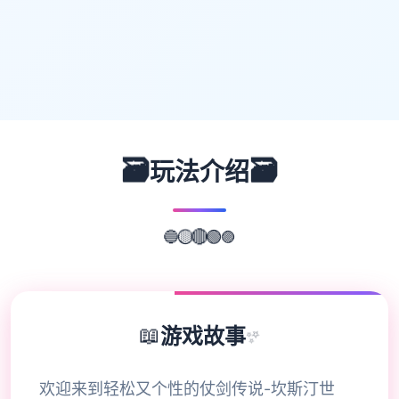
🗃️
🗃️
玩法介绍
🔵
🟣
🟡
🔴
🟢
📖
游戏故事
✨
欢迎来到轻松又个性的仗剑传说-坎斯汀世