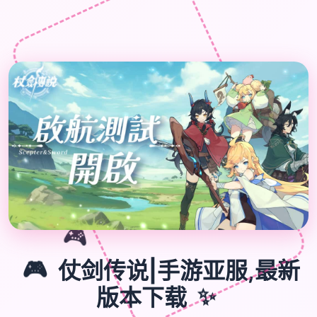

🎮
🎮
仗剑传说|手游亚服,最新
版本下载
✨