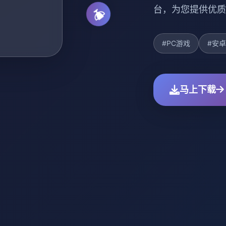
台，为您提供优质
#PC游戏
#安
马上下载