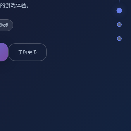
的游戏体验。
卓游戏
了解更多