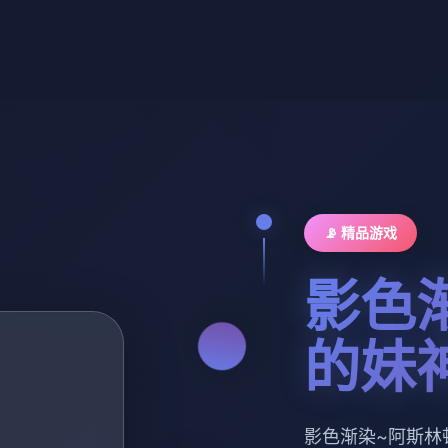
📡 精品游戏
影色
的妹
影色渐染~阿斯林