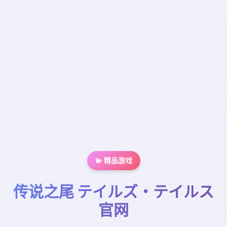
💫 精品游戏
传说之尾 テイルズ・テイルス
官网