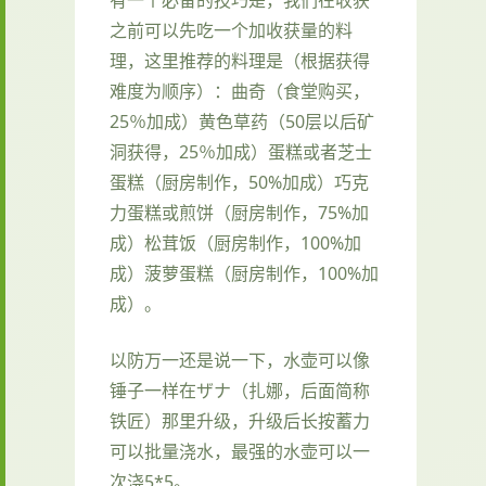
之前可以先吃一个加收获量的料
理，这里推荐的料理是（根据获得
难度为顺序）：曲奇（食堂购买，
25％加成）黄色草药（50层以后矿
洞获得，25％加成）蛋糕或者芝士
蛋糕（厨房制作，50%加成）巧克
力蛋糕或煎饼（厨房制作，75%加
成）松茸饭（厨房制作，100%加
成）菠萝蛋糕（厨房制作，100%加
成）。
以防万一还是说一下，水壶可以像
锤子一样在ザナ（扎娜，后面简称
铁匠）那里升级，升级后长按蓄力
可以批量浇水，最强的水壶可以一
次浇5*5。