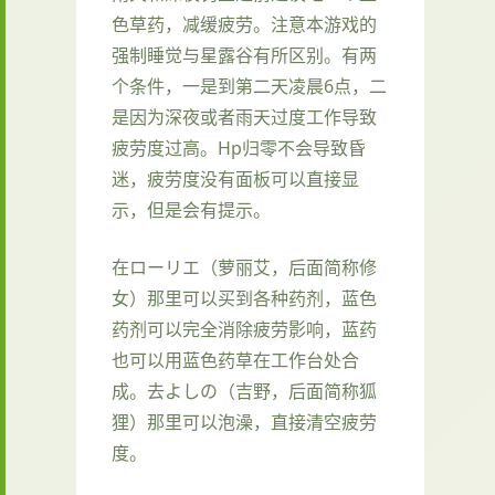
色草药，减缓疲劳。注意本游戏的
强制睡觉与星露谷有所区别。有两
个条件，一是到第二天凌晨6点，二
是因为深夜或者雨天过度工作导致
疲劳度过高。Hp归零不会导致昏
迷，疲劳度没有面板可以直接显
示，但是会有提示。
在ローリエ（萝丽艾，后面简称修
女）那里可以买到各种药剂，蓝色
药剂可以完全消除疲劳影响，蓝药
也可以用蓝色药草在工作台处合
成。去よしの（吉野，后面简称狐
狸）那里可以泡澡，直接清空疲劳
度。