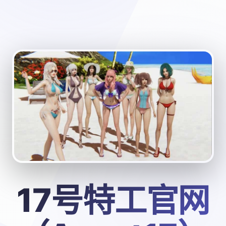
17号特工官网