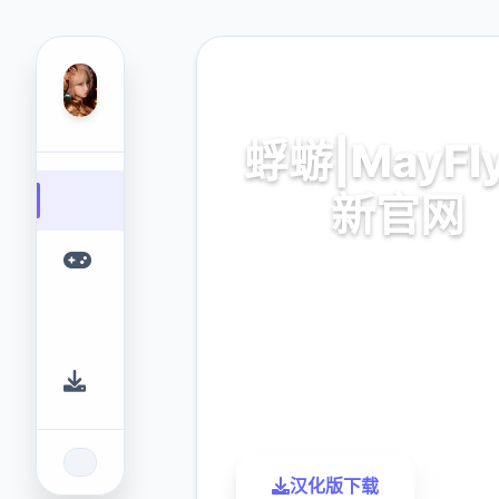
🖇️ 热门推荐
蜉蝣|MayFl
新官网
蜉蝣|MayFly最新官网游戏
9.4
2.3M
评分
下载
汉化版下载
了解