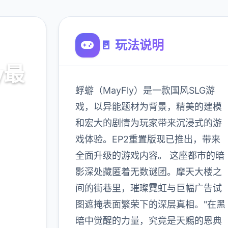
🚪 玩法说明
y最
蜉蝣（MayFly）是一款国风SLG游
戏，以异能题材为背景，精美的建模
和宏大的剧情为玩家带来沉浸式的游
免费下载
戏体验。EP2重置版现已推出，带来
全面升级的游戏内容。 这座都市的暗
900K
影深处藏匿着无数谜团。摩天大楼之
玩家
间的街巷里，璀璨霓虹与巨幅广告试
图遮掩表面繁荣下的深层真相。"在黑
暗中觉醒的力量，究竟是天赐的恩典
更多