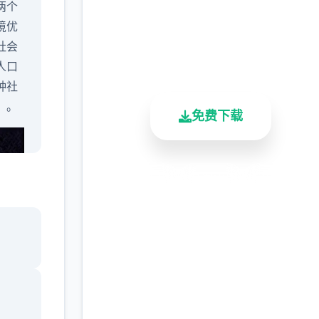
完整版游戏，免费体验
两个
境优
2.3M+
4.9/5
900K+
社会
总下载量
用户评分
活跃用户
人口
种社
）。
免费下载
安全下载
高速安装
完全免费
客服支持
市中
）突
。然