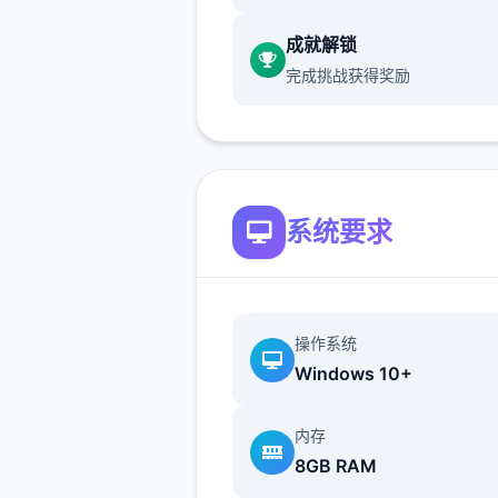
而，这些异能者中的一些人开
成就解锁
用自身能力从事违法行为，特
完成挑战获得奖励
针对上层区域的富裕阶层。这
象引发了社会秩序的动荡，治
势日益严峻。
系统要求
操作系统
Windows 10+
为了应对日益严重的混乱局面
内存
市管理当局制定了两项特殊法
8GB RAM
《特别执法条例》和《异能者