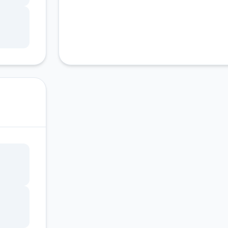
始利
别是
种现
安形
，都
规：
管理