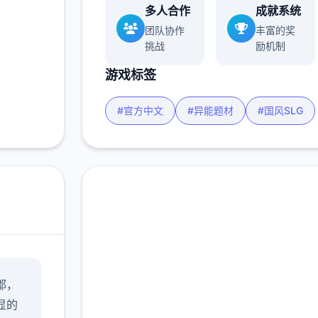
多人合作
成就系统
团队协作
丰富的奖
挑战
励机制
游戏标签
#官方中文
#异能题材
#国风SLG
汉化版下载 蜉
郡，
蝣|MayFly最新官网
显的