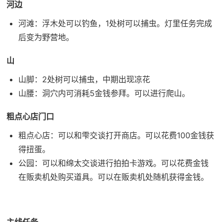
河边
河滩：浮木处可以钓鱼，1处树可以捕虫。灯里任务完成
后变为野营地。
山
山脚：2处树可以捕虫，中期出现凉花
山腰：洞穴内可消耗5金钱参拜。可以进行爬山。
粗点心店门口
粗点心店：可以和雫交谈打开商店。可以花费100金钱获
得扭蛋。
公园：可以和绵太交谈进行拍拍卡游戏。可以花费金钱
在贩卖机处购买道具。可以在贩卖机处随机获得金钱。
主线任务