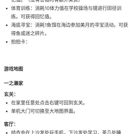
体育训练：消耗10体力值在学校操场与镜进行田径训
练。可获得回忆值。
海底寻宝：消耗1鱼饵在海边参加美月的寻宝活动。可获
得鱼或迷之碎片。
拍拍卡：
游戏地图
一之濑家
玄关：
在家里任意处点击右键可回到玄关。
单机大门可切换至大地图界面。
客厅：
结衣会在上沙发处玩手机，下沙发处学习，茶几处睡