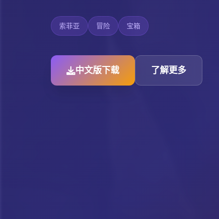
索菲亚
冒险
宝箱
中文版下载
了解更多