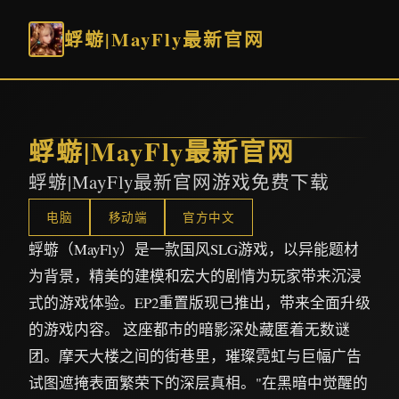
蜉蝣|MayFly最新官网
蜉蝣|MayFly最新官网
蜉蝣|MayFly最新官网游戏免费下载
电脑
移动端
官方中文
蜉蝣（MayFly）是一款国风SLG游戏，以异能题材
为背景，精美的建模和宏大的剧情为玩家带来沉浸
式的游戏体验。EP2重置版现已推出，带来全面升级
的游戏内容。 这座都市的暗影深处藏匿着无数谜
团。摩天大楼之间的街巷里，璀璨霓虹与巨幅广告
试图遮掩表面繁荣下的深层真相。"在黑暗中觉醒的