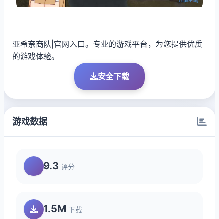
亚希奈商队|官网入口。专业的游戏平台，为您提供优质
的游戏体验。
安全下载
游戏数据
9.3
评分
1.5M
下载